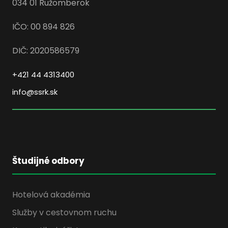
034 01 Ružomberok
IČO: 00 894 826
DIČ: 2020586579
+421 44 4313400
info@ssrk.sk
Študijné odbory
Hotelová akadémia
Služby v cestovnom ruchu