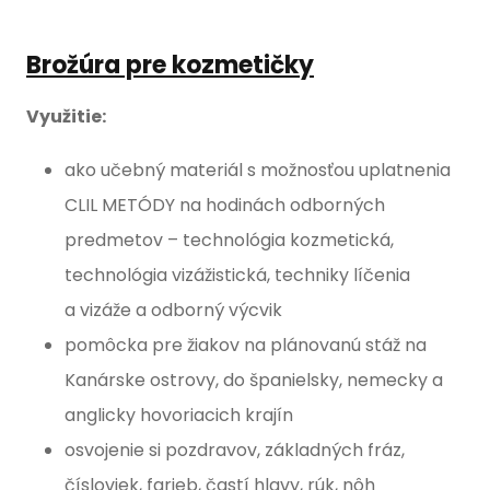
Brožúra pre kozmetičky
Využitie:
ako učebný materiál s možnosťou uplatnenia
CLIL METÓDY na hodinách odborných
predmetov – technológia kozmetická,
technológia vizážistická, techniky líčenia
a vizáže a odborný výcvik
pomôcka pre žiakov na plánovanú stáž na
Kanárske ostrovy, do španielsky, nemecky a
anglicky hovoriacich krajín
osvojenie si pozdravov, základných fráz,
čísloviek, farieb, častí hlavy, rúk, nôh