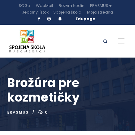
SOGo
WebMail
Rozvrh hodín
ERASMUS +
Jedálny lístok – Spojená škola
Moja stredná
Edupage
Brožúra pre
kozmetičky
ERASMUS
0