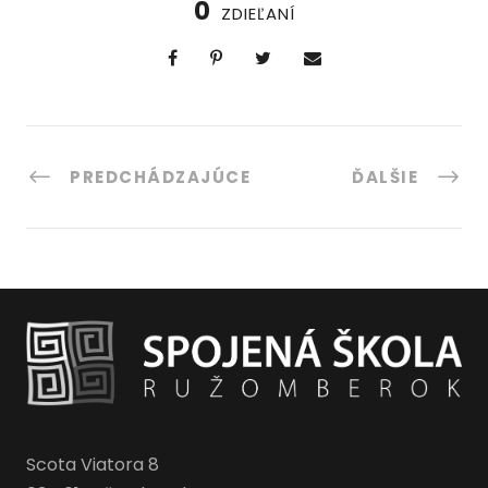
0
ZDIEĽANÍ
PREDCHÁDZAJÚCE
ĎALŠIE
Scota Viatora 8