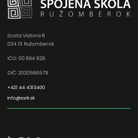
Scota Viatora 8
034 01 Ružomberok
IČO: 00 894 826
DIČ: 2020586579
+421 44 4313400
info@ssrk.sk