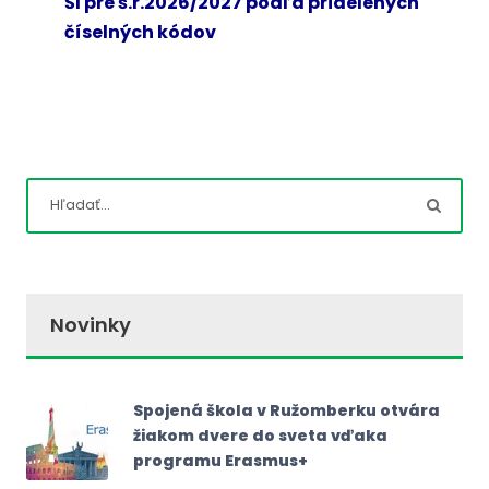
ŠI pre š.r.2026/2027 podľa pridelených
číselných kódov
Novinky
Spojená škola v Ružomberku otvára
žiakom dvere do sveta vďaka
programu Erasmus+