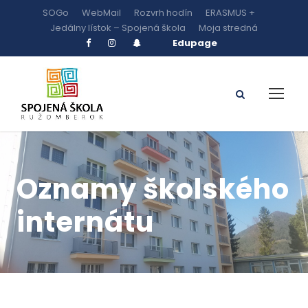
SOGo
WebMail
Rozvrh hodín
ERASMUS +
Jedálny lístok – Spojená škola
Moja stredná
Edupage
Oznamy školského
internátu