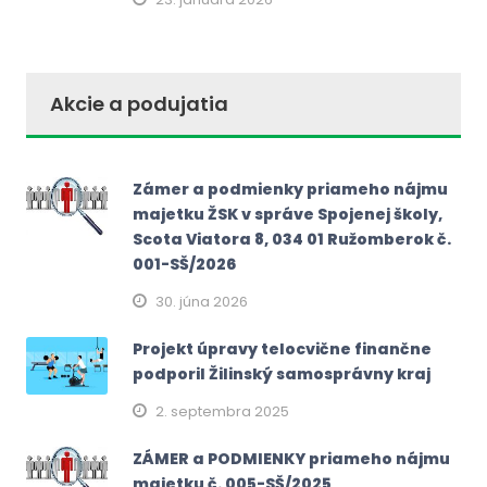
Akcie a podujatia
Zámer a podmienky priameho nájmu
majetku ŽSK v správe Spojenej školy,
Scota Viatora 8, 034 01 Ružomberok č.
001-SŠ/2026
30. júna 2026
Projekt úpravy telocvične finančne
podporil Žilinský samosprávny kraj
2. septembra 2025
ZÁMER a PODMIENKY priameho nájmu
majetku č. 005-SŠ/2025