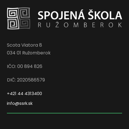
Scota Viatora 8
034 01 Ružomberok
IČO: 00 894 826
DIČ: 2020586579
+421 44 4313400
info@ssrk.sk