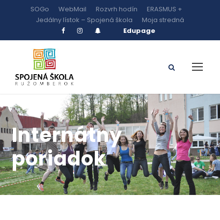
SOGo
WebMail
Rozvrh hodín
ERASMUS +
Jedálny lístok – Spojená škola
Moja stredná
Edupage
Internátny
poriadok