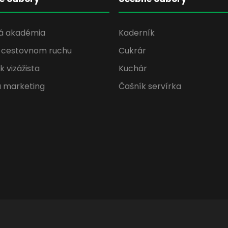
á akadémia
Kaderník
v cestovnom ruchu
Cukrár
 vizážista
Kuchár
a marketing
Čašník servírka