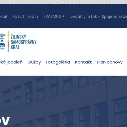
ail
Rozvrh hodín
ERASMUS +
Jedálny lístok – Spojená škol
ská jedáleň
Služby
Fotogaléria
Kontakt
Plán obnovy
ov