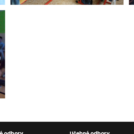
né odbory
Učebné odbory