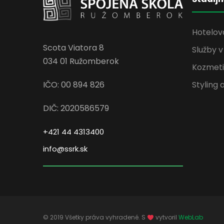
Hotelov
Scota Viatora 8
Služby 
034 01 Ružomberok
Kozmetik
Styling 
IČO: 00 894 826
DIČ: 2020586579
+421 44 4313400
info@ssrk.sk
© 2019 Všetky práva vyhradené. S
vytvoril
WebLab