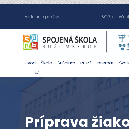
Vzdelanie pre život
SOGo
WebM
Úvod
Škola
Štúdium
POP3
Internát
Škol
Príprava žiak