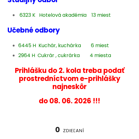
6323 K Hotelová akadémia 13 miest
Učebné odbory
6445 H Kuchár, kuchárka 6 miest
2964 H Cukrár , cukrárka 4 miesta
Prihlášku do 2. kola treba podať
prostredníctvom e-prihlášky
najneskôr
do 08. 06. 2026 !!!
0
ZDIEĽANÍ