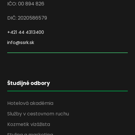
IČO: 00 894 826
DIČ: 2020586579
+421 44 4313400
info@ssrk.sk
Študijné odbory
Hotelová akadémia
Služby v cestovnom ruchu
Kozmetik vizážista
Styling a marketing