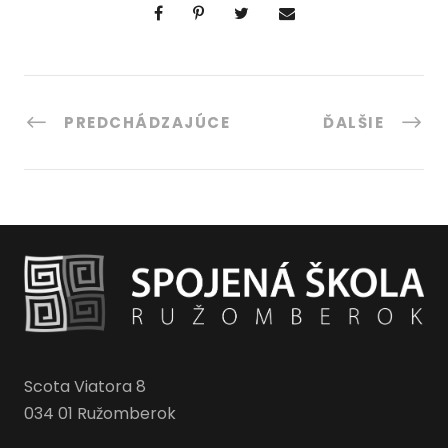
PREDCHÁDZAJÚCE
ĎALŠIE
Scota Viatora 8
034 01 Ružomberok