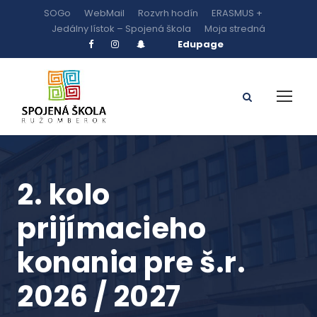
SOGo
WebMail
Rozvrh hodín
ERASMUS +
Jedálny lístok – Spojená škola
Moja stredná
Edupage
2. kolo
prijímacieho
konania pre š.r.
2026 / 2027