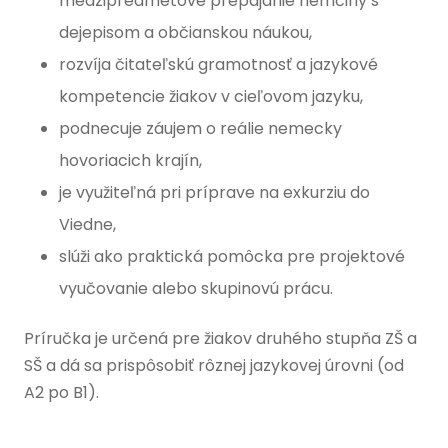
medzipredmetové prepájanie nemčiny s
dejepisom a občianskou náukou,
rozvíja čitateľskú gramotnosť a jazykové
kompetencie žiakov v cieľovom jazyku,
podnecuje záujem o reálie nemecky
hovoriacich krajín,
je využiteľná pri príprave na exkurziu do
Viedne,
slúži ako praktická pomôcka pre projektové
vyučovanie alebo skupinovú prácu.
Príručka je určená pre žiakov druhého stupňa ZŠ a
SŠ a dá sa prispôsobiť rôznej jazykovej úrovni (od
A2 po B1).