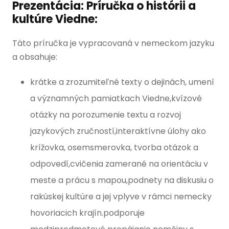
Prezentácia: Príručka o histórii a
kultúre Viedne:
Táto príručka je vypracovaná v nemeckom jazyku
a obsahuje:
krátke a zrozumiteľné texty o dejinách, umení
a významných pamiatkach Viedne,kvízové
otázky na porozumenie textu a rozvoj
jazykových zručností,interaktívne úlohy ako
krížovka, osemsmerovka, tvorba otázok a
odpovedí,cvičenia zamerané na orientáciu v
meste a prácu s mapou,podnety na diskusiu o
rakúskej kultúre a jej vplyve v rámci nemecky
hovoriacich krajín.podporuje