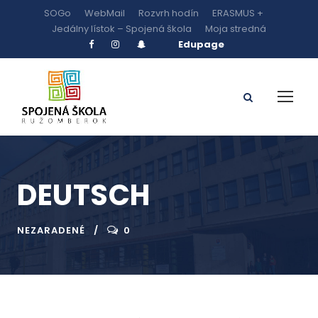
SOGo
WebMail
Rozvrh hodín
ERASMUS +
Jedálny lístok – Spojená škola
Moja stredná
Edupage
DEUTSCH
NEZARADENÉ
0