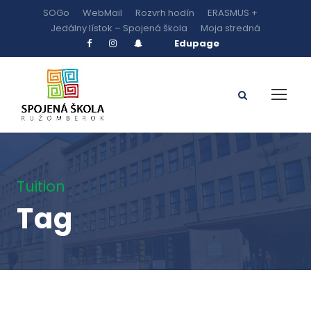
SOGo
WebMail
Rozvrh hodín
ERASMUS +
Jedálny lístok – Spojená škola
Moja stredná
Edupage
Tuition
Tag