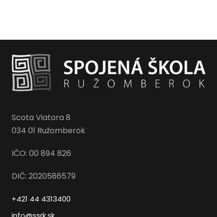
Scota Viatora 8
034 01 Ružomberok
IČO: 00 894 826
DIČ: 2020586579
+421 44 4313400
info@ssrk.sk