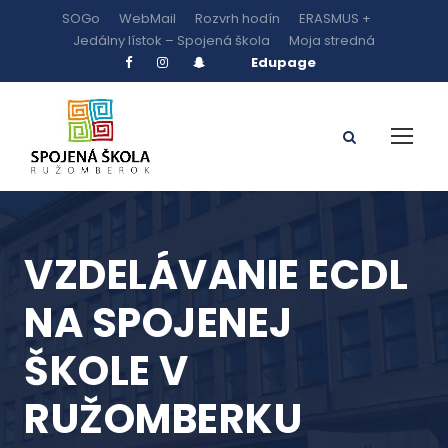
SOGo
WebMail
Rozvrh hodín
ERASMUS +
Jedálny lístok – Spojená škola
Moja stredná
Edupage
VZDELÁVANIE ECDL
NA SPOJENEJ
ŠKOLE V
RUŽOMBERKU