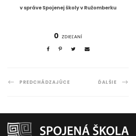
v správe Spojenej školy v Ružomberku
0
ZDIEĽANÍ
PREDCHÁDZAJÚCE
ĎALŠIE