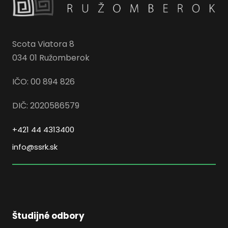
Scota Viatora 8
034 01 Ružomberok
IČO: 00 894 826
DIČ: 2020586579
+421 44 4313400
info@ssrk.sk
Študijné odbory