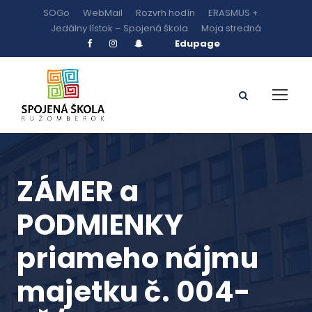
SOGo
WebMail
Rozvrh hodín
ERASMUS +
Jedálny lístok – Spojená škola
Moja stredná
Edupage
ZÁMER a
PODMIENKY
priameho nájmu
majetku č. 004-