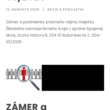
12. AUGUSTA 2025
AKCIE A PODUJATIA
Zámer a podmienky priameho nájmu majetku
Žilinského samosprávneho kraja v správe Spojenej
školy, Scota Viatora 8, 034 01 Ružomberok č. 004-
SŠ/2025
ZÁMER a