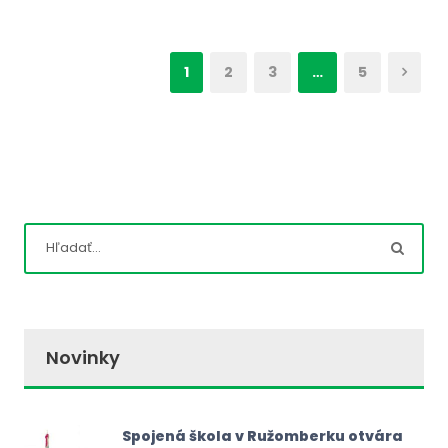
1
2
3
…
5
Novinky
Spojená škola v Ružomberku otvára