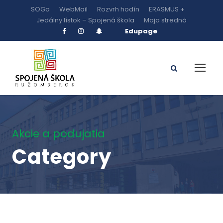
SOGo
WebMail
Rozvrh hodín
ERASMUS +
Jedálny lístok – Spojená škola
Moja stredná
Edupage
Akcie a podujatia
Category