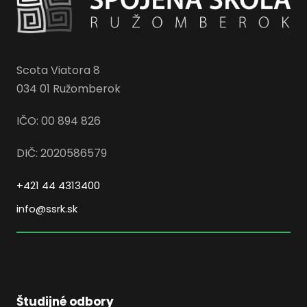
Scota Viatora 8
034 01 Ružomberok
IČO: 00 894 826
DIČ: 2020586579
+421 44 4313400
info@ssrk.sk
Študijné odbory