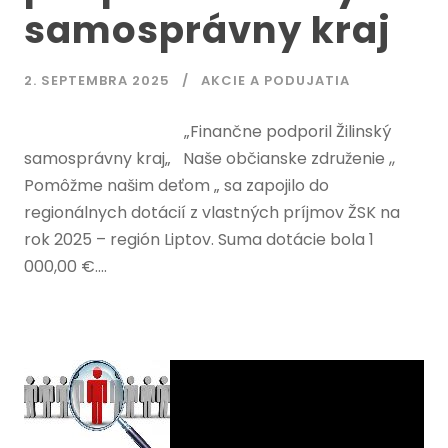
samosprávny kraj
2. SEPTEMBRA 2025
AKCIE A PODUJATIA
„Finančne podporil Žilinský
samosprávny kraj„ Naše občianske združenie ,,
Pomôžme našim deťom „ sa zapojilo do
regionálnych dotácií z vlastných príjmov ŽSK na
rok 2025 – región Liptov. Suma dotácie bola 1
000,00 €....