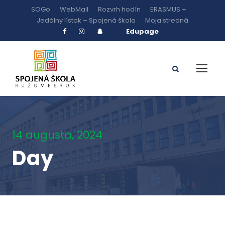
SOGo
WebMail
Rozvrh hodín
ERASMUS +
Jedálny lístok – Spojená škola
Moja stredná
Edupage
14 augusta, 2024
Day