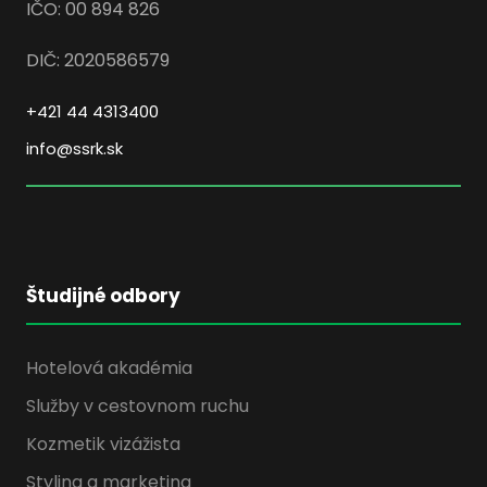
IČO: 00 894 826
DIČ: 2020586579
+421 44 4313400
info@ssrk.sk
Študijné odbory
Hotelová akadémia
Služby v cestovnom ruchu
Kozmetik vizážista
Styling a marketing