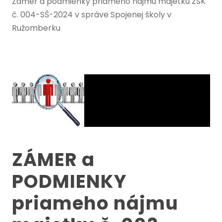
Zámer a podmienky priameho nájmu majetku ŽSK
č. 004-SŠ-2024 v správe Spojenej školy v
Ružomberku
ZÁMER a
PODMIENKY
priameho nájmu