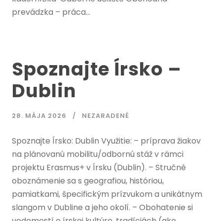
prevádzka – práca...
Spoznajte Írsko –
Dublin
28. MÁJA 2026
NEZARADENÉ
Spoznajte Írsko: Dublin Využitie: – príprava žiakov
na plánovanú mobilitu/odbornú stáž v rámci
projektu Erasmus+ v Írsku (Dublin). – Stručné
oboznámenie sa s geografiou, históriou,
pamiatkami, špecifickým prízvukom a unikátnym
slangom v Dubline a jeho okolí. – Obohatenie si
vedomostí o írskej kultúre, tradíciách (ako