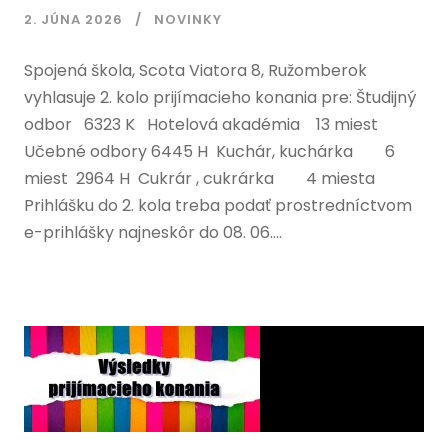
2. JÚNA 2026
NOVINKY
Spojená škola, Scota Viatora 8, Ružomberok
vyhlasuje 2. kolo prijímacieho konania pre: Študijný
odbor 6323 K Hotelová akadémia 13 miest
Učebné odbory 6445 H Kuchár, kuchárka 6
miest 2964 H Cukrár , cukrárka 4 miesta
Prihlášku do 2. kola treba podať prostredníctvom
e-prihlášky najneskôr do 08. 06....