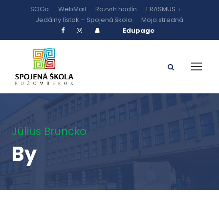
SOGo
WebMail
Rozvrh hodín
ERASMUS +
Jedálny lístok – Spojená škola
Moja stredná
Edupage
Július Bruncko
By